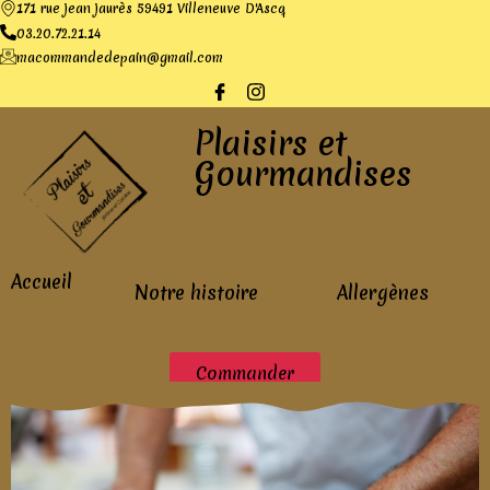
171 rue jean jaurès 59491 Villeneuve D'Ascq
03.20.72.21.14
macommandedepain@gmail.com
Plaisirs et
Gourmandises
Accueil
Notre histoire
Allergènes
Commander