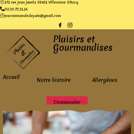
171 rue jean jaurès 59491 Villeneuve D'Ascq
03.20.72.21.14
macommandedepain@gmail.com
Plaisirs et
Gourmandises
Accueil
Notre histoire
Allergènes
Commander