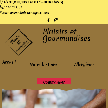
171 rue jean jaurès 59491 Villeneuve D'Ascq
03.20.72.21.14
macommandedepain@gmail.com
Plaisirs et
Gourmandises
Accueil
Notre histoire
Allergènes
Commander