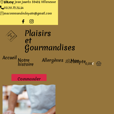
171 rue jean jaurès 59491 Villeneuve D'Ascq
03.20.72.21.14
macommandedepain@gmail.com
Plaisirs
et
Gourmandises
Accueil
Notre
Allergènes
Mon
compte
0,00
€
histoire
Commander